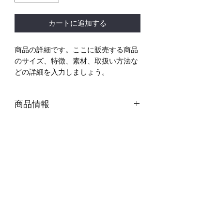
カートに追加する
商品の詳細です。ここに販売する商品
のサイズ、特徴、素材、取扱い方法な
どの詳細を入力しましょう。
商品情報
商品の詳細について記入する欄です。
返品・返金ポリシー
ここに販売する商品のサイズ、特徴、
素材、取扱い方法などの詳細を入力し
商品の返品・返金について記入する欄
ましょう。また、商品のセールスポイ
配送情報
です。購入後、どのように返品または
ントを入力して、購入者の興味を引き
返金できるかを詳しく示しましょう。
つけましょう。
商品の配送について記入する欄です。
手続きを明確に示すことでショップと
ここに商品の配送方法や梱包、配送料
購入者の信頼関係を築くことができま
などについて入力しましょう。不着が
す。